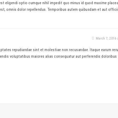
st eligendi optio cumque nihil impedit quo minus id quod maxime placea
t, omnis dolor repellendus. Temporibus autem quibusdam et aut officii
March 7, 2016 
uptates repudiandae sint et molestiae non recusandae. Itaque earum rer
ciendis voluptatibus maiores alias consequatur aut perferendis doloribus