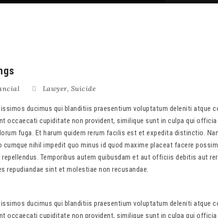
ngs
ancial
Lawyer
,
Suicide
issimos ducimus qui blanditiis praesentium voluptatum deleniti atque co
t occaecati cupiditate non provident, similique sunt in culpa qui officia
olorum fuga. Et harum quidem rerum facilis est et expedita distinctio. Na
io cumque nihil impedit quo minus id quod maxime placeat facere possim
repellendus. Temporibus autem quibusdam et aut officiis debitis aut re
es repudiandae sint et molestiae non recusandae.
issimos ducimus qui blanditiis praesentium voluptatum deleniti atque co
t occaecati cupiditate non provident, similique sunt in culpa qui officia