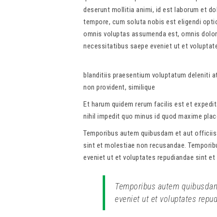
deserunt mollitia animi, id est laborum et d
tempore, cum soluta nobis est eligendi opt
omnis voluptas assumenda est, omnis dolor 
necessitatibus saepe eveniet ut et voluptat
blanditiis praesentium voluptatum deleniti a
non provident, similique
Et harum quidem rerum facilis est et expedi
nihil impedit quo minus id quod maxime pla
Temporibus autem quibusdam et aut officiis 
sint et molestiae non recusandae. Temporibu
eveniet ut et voluptates repudiandae sint e
Temporibus autem quibusdam e
eveniet ut et voluptates rep