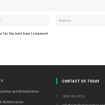
r for the next time I comment.
CA
CONTACT US TODAY
zenship and Naturalization
(305) 503-4124
k Authorization