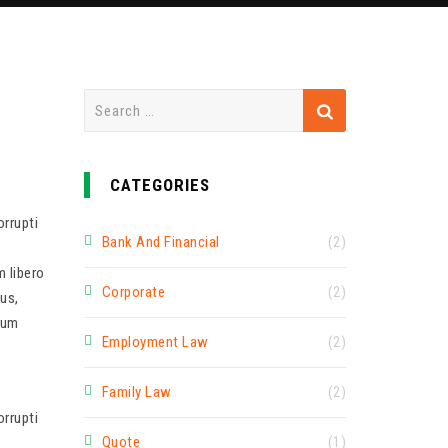
Search
for:
CATEGORIES
rrupti
Bank And Financial
(2)
m libero
Corporate
(2)
us,
rum
Employment Law
(2)
Family Law
(2)
rrupti
Quote
(1)