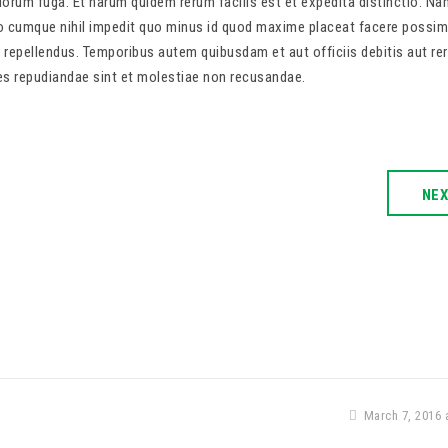
olorum fuga. Et harum quidem rerum facilis est et expedita distinctio. Na
io cumque nihil impedit quo minus id quod maxime placeat facere possim
repellendus. Temporibus autem quibusdam et aut officiis debitis aut re
es repudiandae sint et molestiae non recusandae.
NE
March 7, 2016 