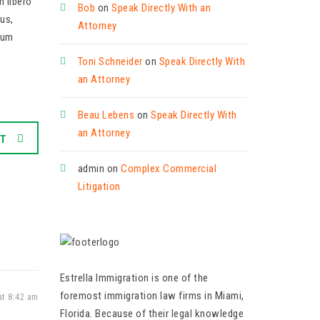
m libero
Bob
on
Speak Directly With an
us,
Attorney
rum
Toni Schneider
on
Speak Directly With
an Attorney
Beau Lebens
on
Speak Directly With
an Attorney
XT
admin
on
Complex Commercial
Litigation
Estrella Immigration is one of the
foremost immigration law firms in Miami,
at 8:42 am
Florida. Because of their legal knowledge