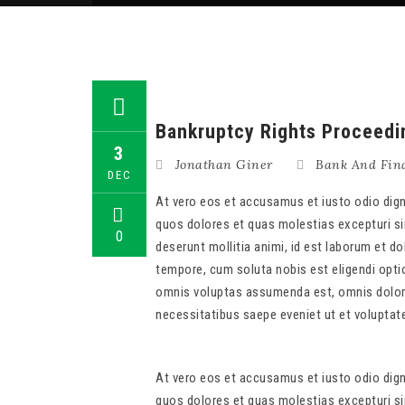
Bankruptcy Rights Proceedi
3
Jonathan Giner
Bank And Fin
DEC
At vero eos et accusamus et iusto odio dign
quos dolores et quas molestias excepturi sin
0
deserunt mollitia animi, id est laborum et d
tempore, cum soluta nobis est eligendi opt
omnis voluptas assumenda est, omnis dolor 
necessitatibus saepe eveniet ut et voluptat
At vero eos et accusamus et iusto odio dign
quos dolores et quas molestias excepturi sin