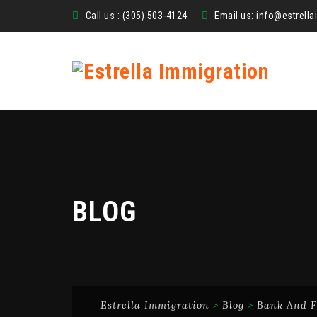
Call us : (305) 503-4124
Email us:
info@estrell
BLOG
Estrella Immigration
>
Blog
>
Bank And F