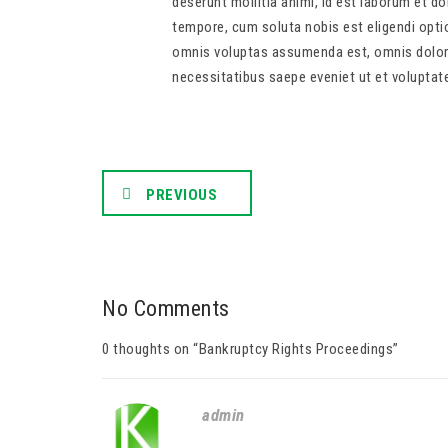
deserunt mollitia animi, id est laborum et d
tempore, cum soluta nobis est eligendi opt
omnis voluptas assumenda est, omnis dolor 
necessitatibus saepe eveniet ut et voluptat
PREVIOUS
No Comments
0 thoughts on “
Bankruptcy Rights Proceedings
”
admin