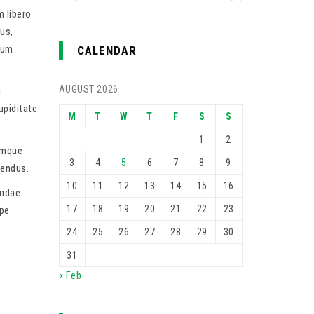
m libero
us,
rum
CALENDAR
AUGUST 2026
i
upiditate
M
T
W
T
F
S
S
1
2
cumque
3
4
5
6
7
8
9
lendus.
10
11
12
13
14
15
16
andae
17
18
19
20
21
22
23
epe
24
25
26
27
28
29
30
31
« Feb