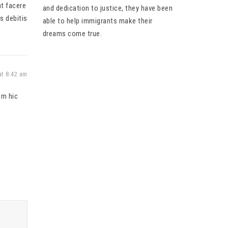
t facere
and dedication to justice, they have been
s debitis
able to help immigrants make their
dreams come true.
at 8:42 am
um hic