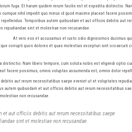
olorum fuga. Et harum quidem rerum facilis est et expedita distinctio. Na
io cumque nihil impedit quo minus id quod maxime placeat facere possim
repellendus. Temporibus autem quibusdam et aut officiis debitis aut re
es repudiandae sint et molestiae non recusandae.
At vero eos et accusamus et iusto odio dignissimos ducimus qu
tque corrupti quos dolores et quas molestias excepturi sint occaecati c
ta distinctio. Nam libero tempore, cum soluta nobis est eligendi optio 
ceat facere possimus, omnis voluptas assumenda est, omnis dolor repel
debitis aut rerum necessitatibus saepe eveniet ut et voluptates repudi
s autem quibusdam et aut officiis debitis aut rerum necessitatibus sa
t molestiae non recusandae.
t aut officiis debitis aut rerum necessitatibus saepe
udiandae sint et molestiae non recusandae.