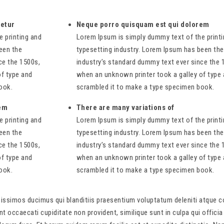
tetur
Neque porro quisquam est qui dolorem
 printing and
Lorem Ipsum is simply dummy text of the print
een the
typesetting industry. Lorem Ipsum has been the
ce the 1500s,
industry’s standard dummy text ever since the 
of type and
when an unknown printer took a galley of type
ook.
scrambled it to make a type specimen book.
rem
There are many variations of
 printing and
Lorem Ipsum is simply dummy text of the print
een the
typesetting industry. Lorem Ipsum has been the
ce the 1500s,
industry’s standard dummy text ever since the 
of type and
when an unknown printer took a galley of type
ook.
scrambled it to make a type specimen book.
issimos ducimus qui blanditiis praesentium voluptatum deleniti atque co
t occaecati cupiditate non provident, similique sunt in culpa qui officia