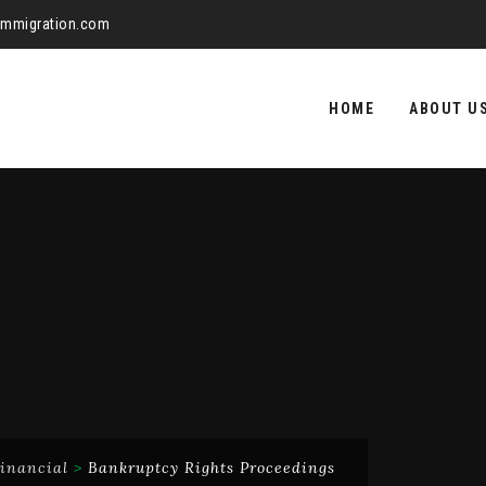
aimmigration.com
Skip
to
HOME
ABOUT U
content
inancial
>
Bankruptcy Rights Proceedings