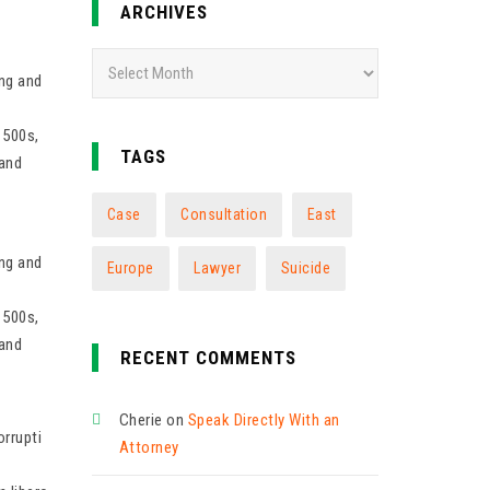
ARCHIVES
Archives
ing and
1500s,
TAGS
 and
Case
Consultation
East
ing and
Europe
Lawyer
Suicide
1500s,
 and
RECENT COMMENTS
Cherie
on
Speak Directly With an
rrupti
Attorney